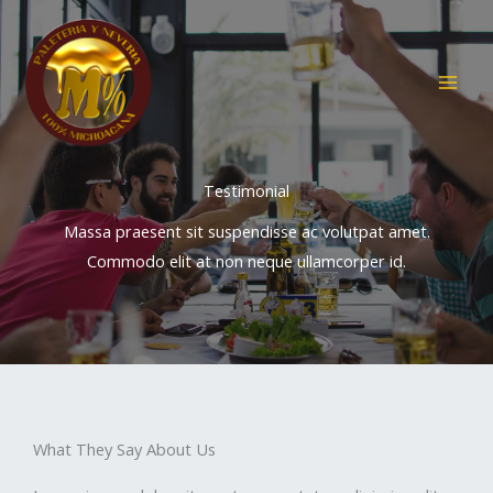
Ir
al
contenido
Testimonial
Massa praesent sit suspendisse ac volutpat amet.
Commodo elit at non neque ullamcorper id.
What They Say About Us​